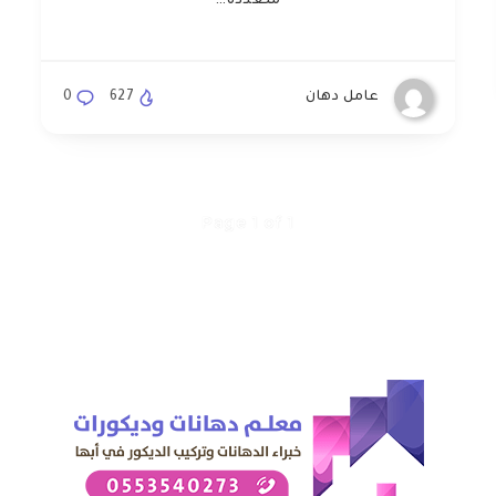
متعددة…
عامل دهان
627
0
Page 1 of 1