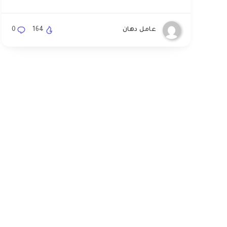
عامل دهان
164
0