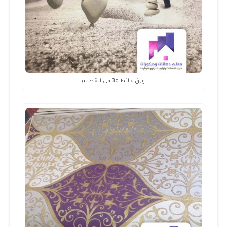
ورق حائط 3d في القصيم