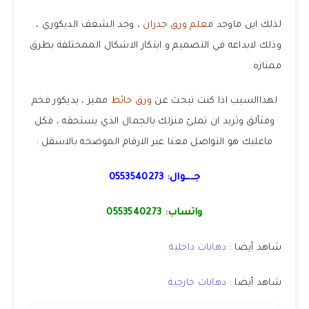
لذلك اين ماوجد م
علم ورق جدران
، وجد الشغف الديكوري ،
وذلك لابداعه في التصميم و ابتكار الاشكال الممختلفة بطرق
ممتازه .
لهذاالسبب اذا كنت تبحث عن
ورق حائط
مميز ، بديكور فخم
ومتألق وتريد ان تملئ منزلك بالجمال الذي يستحقه ، فكل
ماعليك هو التواصل معنا عبر الارقام الموضحه بالاسفل :
جــــوال:
0553540273
واتساب:
0553540273
شاهد أيضا :
دهانات داخلية
شاهد أيضا :
دهانات خارجية