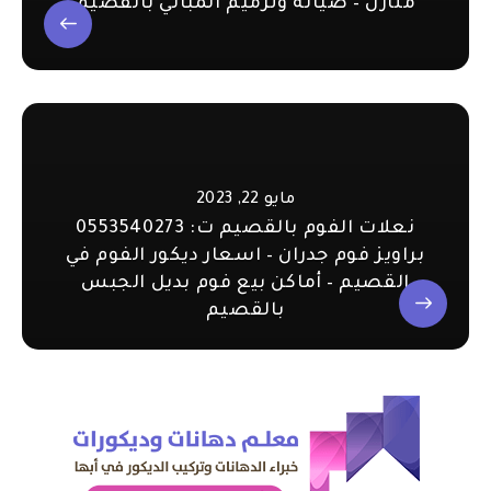
منازل – صيانة وترميم المباني بالقصيم
مايو 22, 2023
نعلات الفوم بالقصيم ت: 0553540273
براويز فوم جدران – اسعار ديكور الفوم في
القصيم – أماكن بيع فوم بديل الجبس
بالقصيم