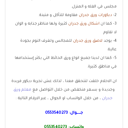
مجلس في الفله و المنزل.
2-
ديكورات ورق جدران
مقاومة للتآكل و متينة.
3- كما ان
اشكال ورق جدران
كثيرة ولها مناظر جذابه و الوان
لا تقاوم.
4- يوجد
لاصق ورق جدران
للمجالس ولغرف النوم بجودة
عالية.
5- كما ان لدينا جميع انواع ورق الحائط التي يكثر إستخدامها
في مناطق كثيرة.
ان الاحلام خلقت لتتحقق معنا ، لذلك عش تجربة ديكور فريدة
وجديدة و بسعر منخفض من خلال التواصل مع
معلم ورق
جدران
، من خلال الواتساب او الجوال ، عبر الارقام التالية :
جــــوال:
0553540273
واتساب:
0553540273