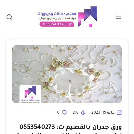
مايو 19, 2023
216
0
ورق جدران بالقصيم ت: 0553540273