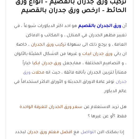
تركيب ورق جدران بالقصيم – انواع ورق
الحائط – ارخص ورق جدران بالقصيم
أن
ورق الجدران بالقصيم
هو احد اكثر الديكورات شيوعاً ، في
تغيير مظهر الجدران في المنازل ، و المكاتب و الاماكن
العامة ، و يرجع ذلك الى سهولة
تركيب ورق الجدران
، خاصة
ان ياتي
ورق جدران ابيات
و غيرها من الاشكال المليئة بالألوان
، و التصاميم المختلفة ، ممايجعل
ورق جدران ايكيا
خياراً
ممتازاً لتزيين الجدران بأناقه فائقة ، حيث انه
محلات
ورق
جدران
توفر عامة الاوراق الحديثة و الأوراق الاكثر استخداماً في
عالم الديكور.
هل تريد الاستعلام عن
سعر ورق الجدران للغرفة الواحدة
فقط ؟أو عن غيرها ؟
إذا يمكنك الان
التواصل
مع
افضل معلم ورق جدران
ليحدد