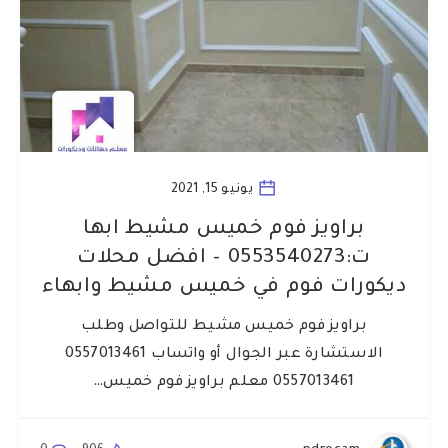
يونيو 15, 2021
براويز فوم خميس مشيط ابها
ت:0553540273 – افضل محلات
ديكورات فوم في خميس مشيط وابهاء
براويز فوم خميس مشيط للتواصل وطلب
الاستشارة عبر الجوال أو واتساب 0557013461
0557013461 معلم براويز فوم خميس…